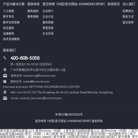
产品与解决方案
服务体系
星空体育·(中国)官方网站-XINGKONG SPORT,
新闻资讯
加入我们
人工智能
服务级别
企业简介
招聘岗位
数字孪生
服务网络
企业文化
联系方式
数字化转型解
服务网络
留言表单
安全服务
荣誉资质
运维服务
企业风采
技术咨询服务
联系我们
400-808-5058
周一到周五9:30-18:00 (北京时间）
广州市黄埔区科学大道18号芯大厦B2栋1-2层
商务合作: marketing@sinontt.com
媒体合作: media@sinontt.com
Overseas business: NETTHINK HOLDINGS(HK)CO.,LIMITED
Add: Unit 04-05, 16F, The Broadway No.54-62 Lockhart Road,
Wanchai, HongKong
Email: sinontt_business@sinontt.com
© 粤ICP备20035220号
星空体育·(中国)官方网站-XINGKONG SPORT, 版权所有
星空官方站网站登录入口-星空online（中国）
|
星空官方站网站登录入口-星空online（中国）
|
星空
app官方版web站-星空（中国）
|
米兰体育-米兰(中国)
|
星空平台-星空(中国)一站式服务平台
|
米兰
体育中国官方网站 - AC Milan Sports
|
星空体育·(中国)官方网站-XINGKONG SPORT
|
星空体育·星空