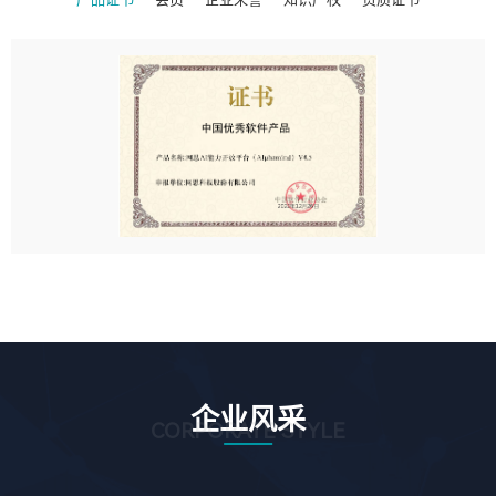
企业风采
CORPORATE STYLE