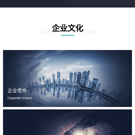
企业文化
COMPANY CULUTURE
企业使命
Corporate mission