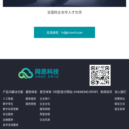
全国校企合作人才交流
投递通道：hr@sinontt.com
产品与解决方案
服务体系
星空体育·(中国)官方网站-XINGKONG SPORT,
新闻资讯
加入我们
人工智能
服务级别
企业简介
招聘岗位
数字孪生
服务网络
企业文化
联系方式
数字化转型解
服务网络
留言表单
安全服务
荣誉资质
运维服务
企业风采
技术咨询服务