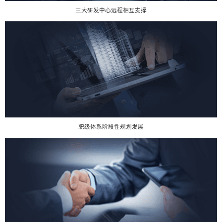
三大研发中心远程相互支撑
职级体系阶段性规划发展