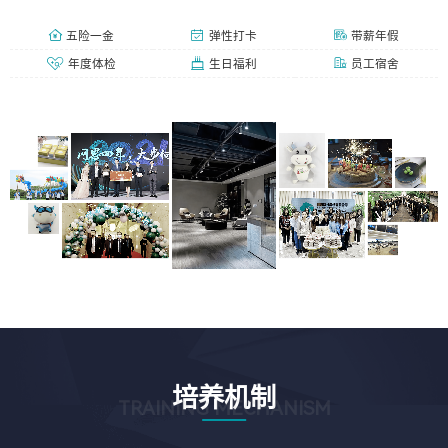
五险一金
弹性打卡
带薪年假
年度体检
生日福利
员工宿舍
培养机制
TRAINING MECHANISM