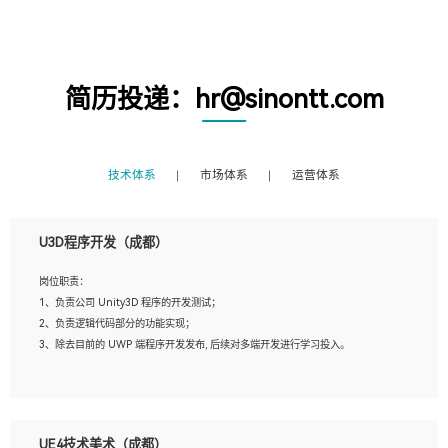
简历投递：hr@sinontt.com
技术体系
市场体系
运营体系
U3D程序开发（成都）
岗位职责：
1、负责公司 Unity3D 程序的开发测试；
2、负责逻辑代码部分的功能实现；
3、除去目前的 UWP 端程序开发发布, 后续对多端开发进行学习投入。
岗位要求：
1、全日制本科相关专业，具有相关开发经验?年以上；
UE4技术美术（成都）