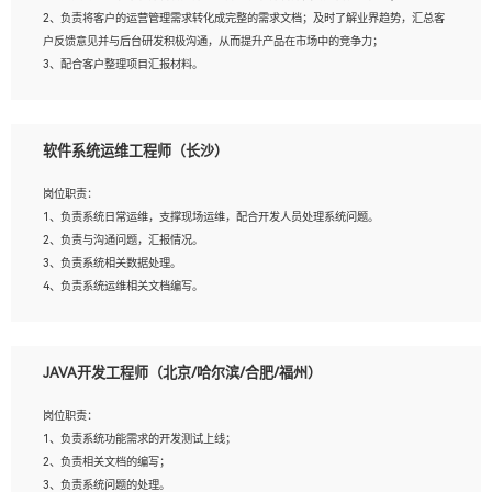
4、熟悉OPENCV、HALCON等常用图像处理软件，熟练进行图像处理；
2、负责将客户的运营管理需求转化成完整的需求文档；及时了解业界趋势，汇总客
5、熟悉主流的分类算法、聚类算法和关联分析算法原理，能熟练使用神经网络算法
户反馈意见并与后台研发积极沟通，从而提升产品在市场中的竞争力；
的进行业务建模；
3、配合客户整理项目汇报材料。
6、对OCR领域有深入的研究，熟悉模型调参，压缩和整型化方法；
7、熟悉mysql、oracle、MongoDB、redis等其中一种数据库使用。
岗位要求：
软件系统运维工程师（长沙）
1、3年以上运营或解决方案的工作经验。
2、具备良好的逻辑能力、沟通能力和文字处理能力，能够从海量数据中发现关键特
岗位职责：
征，可独立提出完整的优化方案,并推动方案执行达成结果；熟练使用PPT、
1、负责系统日常运维，支撑现场运维，配合开发人员处理系统问题。
WORD、EXCEL等办公软件；
2、负责与沟通问题，汇报情况。
3、深入理解公司各项AI产品和技术信息；具有较强的文档编写能力，能独立撰写
3、负责系统相关数据处理。
PPT、方案建议书等，面试时需携带个人制作的专业PPT文件进行展示。
4、负责系统运维相关文档编写。
5、负责现场对接客户，沟通事项。
JAVA开发工程师（北京/哈尔滨/合肥/福州）
岗位要求：
1、计算机相关专业本科以上学历，1年以上软件系统运维经验。
岗位职责：
2、精通linux命令。
1、负责系统功能需求的开发测试上线；
3、熟悉oracle、mysql 数据库。
2、负责相关文档的编写；
4、善于沟通，具有良好的团队合作精神和协作能力。
3、负责系统问题的处理。