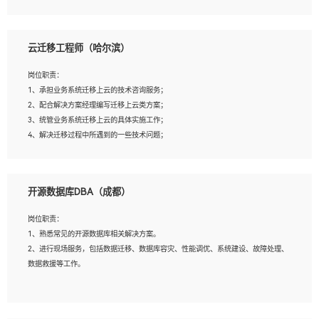
4、负责问答系统的搭建和知识图谱的建立；
云迁移工程师（哈尔滨）
岗位要求：
1、1年及以上自然语言处理方向研究或工作经验，统招本科及以上学历；
岗位职责：
2、熟悉tensorflow，keras，pytorch等常规深度学习框架，快速根据客户需求实现
1、承担业务系统迁移上云的技术咨询服务；
有效的模型；
2、配合解决方案经理编写迁移上云类方案；
3、熟悉掌握至少一种编程语言，如：Python，Java；
3、统管业务系统迁移上云的具体实施工作；
4、 熟悉NLP相关算法与实现；
4、解决迁移过程中所遇到的一些技术问题；
5、至少有一次及以上问答系统的项目实践，熟悉问答系统全流程开发者优先；
6、有较强的问题分析和处理能力，良好的团队合作意识；
7、 参与过相关竞赛或科研项目者优先。
岗位要求：
开源数据库DBA（成都）
1、专科及以上学历，三年以上工作经验，计算机等相关专业；
2、具备常见业务系统资源评估、部署优化和故障排查的能力；
岗位职责：
3、熟悉常见操作系统、存储、网络、 IO 等相关原理；
1、熟悉常见的开源数据库相关解决方案。
4、具有迁移工具实操经验，具备P2V、V2V迁移能力；
2、进行现场服务，包括数据迁移、数据库容灾、性能调优、系统建设、故障处理、
5、熟练华为、VMware虚拟化、云计算及云存储技术；
数据救援等工作。
6、熟悉主流数据库、应用服务器、中间件部署架构和运维方法；
7、具备资源池迁移、应用及数据迁移、异构数据迁移相关经验；
8、具有HCIE/H3CIE/VMware/阿里云等云计算方向认证者优先；
岗位要求：