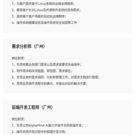
1、为客户提供基于Linux系统的运维支撑服务；
5、踏实， 勤奋，愿意在工作中不断学习，提高自我；
2、解答客户针对Linux及开源软件系统的咨询需求；
6、能与同事友好相处。
3、提供基于客户场景的自动化运维脚本；
4、操作系统健康巡检及操作系统安全加固等工作
岗位要求：
需求分析师（广州）
1、全日制本科计算机相关专业毕业，3年以上相关工作经验；
2、精通linux操作系统的运行维护，具有故障处理的能力
岗位职责：
3、熟练使用脚本语言，shell/python任一种，熟练使用Ansible
1、负责收集业务部门需求以及需求紧要优先级排序；
4、熟悉linux常见服务、中间件的基本原理、部署以及故障处理，如：Mysql、
2、制作需求相关流程图、原型图、需求报告；
Apache、Nginx、Zabbix、Kafka等
3、负责业务的需求调研、分析和管理工作，对需求文档进行管理；
5、熟悉主流虚拟化技术，如：VMware、KVM
4、发现业务操作流程中的痛点，并提出对应的解决方案；
6、具备网络方面的基础知识，熟悉常见的网络协议，如TCP/IP，转发原理，路由优
5、完成其他上级领导交予的任务和工作。
先级等
7、了解容器技术，熟悉docker或podman
8、有良好的文档编写能力和沟通能力，有RHCE证书优先
前端开发工程师（广州）
岗位要求：
1、本科以上学历，一年以上需求分析相关经验者优先；
岗位职责：
2、熟悉产品及需求规划工具，如:Axure、Xmind、MS Project等；
1、负责公司AlphaMind AI能力开放平台的前端开发；
3、具备良好的交流协调能力，有较强的责任感、工作积极主动；
2、编写系统开发过程中的相遇开发文档；
4、有较强的系统需求分析、文档编写能力、沟通能力；