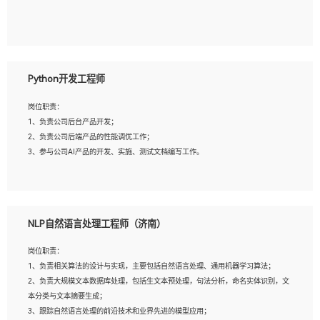
5、具备与多团队合作的经验，良好团队协作精神；
岗位要求：
1、全日制本科及以上学历，计算机相关专业毕业，一年以上前端开发工作经验；
2、熟练掌握HTML、CSS、JavaScript等web相关技术；
Python开发工程师
3、熟悉react/vue/angular任何一种前端框架，熟悉react优先；
4、熟悉webpack配置和git操作；
岗位职责：
5、善于沟通，具有团队意识；
1、负责公司后台产品开发；
2、负责公司后端产品的性能调优工作；
3、参与公司AI产品的开发、实施、测试文档编写工作。
岗位要求:
1、计算机相关专业，本科及以上学历，2年以上后端开发经验，有过运营商项目经
NLP自然语言处理工程师（济南）
验的更佳；
2、熟练python编程语言，熟悉服务端开发流程，熟悉常见的算法和数据结构；
岗位职责：
3、熟悉数据库开发，熟悉Mysql、Oracle、MongoDb数据库应用开发其中一种；
1、负责相关算法的设计与实现，主要包括自然语言处理、通用机器学习算法；
4、熟悉Python Wed框架（Django/Flask...）代码能力优秀，熟悉编码规范和具备
2、负责大规模文本数据库处理，包括生文本预处理，句法分析，命名实体识别，文
良好的文档编写能力）；
本分类与文本摘要生成；
5、沟通表达能力强，具备团队协作能力。
3、跟踪自然语言处理的前沿技术和业界先进的模型应用；