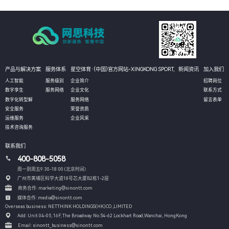
产品与解决方案
服务体系
星空体育·(中国)官方网站-XINGKONG SPORT,
新闻资讯
加入我们
人工智能
服务级别
企业简介
招聘岗位
数字孪生
服务网络
企业文化
联系方式
数字化转型解
服务网络
留言表单
安全服务
荣誉资质
运维服务
企业风采
技术咨询服务
联系我们
400-808-5058
周一到周五9:30-18:00 (北京时间）
广州市黄埔区科学大道18号芯大厦B2栋1-2层
商务合作: marketing@sinontt.com
媒体合作: media@sinontt.com
Overseas business: NETTHINK HOLDINGS(HK)CO.,LIMITED
Add: Unit 04-05, 16F, The Broadway No.54-62 Lockhart Road,
Wanchai, HongKong
Email: sinontt_business@sinontt.com