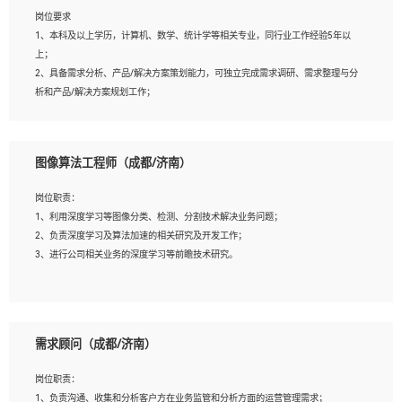
岗位要求
岗位要求：
1、本科及以上学历，计算机、数学、统计学等相关专业，同行业工作经验5年以
1、全日制统招本科及以上学历，计算机相关专业毕业，5年以上开发工作经验；
上；
2、具有扎实的java编程功底和良好的编码习惯，有分布式、多线程及高并发系统开
2、具备需求分析、产品/解决方案策划能力，可独立完成需求调研、需求整理与分
发经验和性能调优经验尤佳；熟悉JVM调优；掌握基础中间件、基础架构方案和云
析和产品/解决方案规划工作；
平台、云产品功能特性，熟练使用相关平台的功能和了解其背后实现机制；
3、逻辑缜密，对用户产品/解决方案体验敏感，对数据敏感，有产品/解决方案意
3、精通主流开发框架经验，精通一门主流开发语言；熟悉主流开源框架源码；
识，有主见，以数据为驱动，以结果为导向；
4、具有一定的大中型项目参与经验，有中间件、基础组件和框架的研发经验，具备
4、具有丰富的AI产品/解决方案解决方案经验，能够针对客户的需求，快速响应输
研发管理流程建设经验；
图像算法工程师（成都/济南）
出相关的解决方案，包括视频分析、图像识别、NLP、OCR、机器学习等；
5、熟悉Spring、Mybatis等开源框架和常用apache组件,熟悉Web服务端开发的各种
5、具备AI技术背景，掌握TensorFlow、PyTorch、Spark MLlib、SK-Learn等常见
常用框架和技术Springboot、Shiro、springcloud等；熟悉Linux常用命令和了解常
岗位职责：
AI算法框架，对人脸识别、目标检测、图像识别、OCR、NLP等AI算法有深刻理
用脚本语言，较丰富的线上系统运维经验，复杂问题排查思路清晰。
1、利用深度学习等图像分类、检测、分割技术解决业务问题；
解。具有AI平台级产品/解决方案从业经验者优先。具有大数据技术背景者优先；
2、负责深度学习及算法加速的相关研究及开发工作；
6、具备良好的客户意识与沟通能力，善于学习思考、创新与团队协作，认真负责、
3、进行公司相关业务的深度学习等前瞻技术研究。
执行力与抗压力强。
岗位要求：
1、统招本科以上学历，图形图像、计算机或数学相关专业；
需求顾问（成都/济南）
2、2年以上图像处理开发经验，熟悉python和spark开发；
3、熟练使用TensorFlow、Theano、Keras 及 Caffe 任意一种主流深度学习框架搭建
岗位职责：
深度学习系统环境；
1、负责沟通、收集和分析客户方在业务监管和分析方面的运营管理需求；