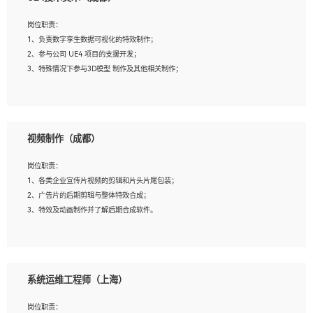
2、熟练掌握 Unity3D 程序开发，精通 C# 语言开发；
3、具有大量插件的使用调试经历，开发测试过 UWP 端程序者优先；
岗位职责：
4、有良好的沟通能力和团队合作意识；
1、负责数字孪生数据可视化的特效制作；
5、开发过 HoloLens 程序者优先。
2、参与公司 UE4 项目的支援开发；
3、特殊情况下参与3D模型 制作及其他相关制作；
岗位要求：
1、全日制本科以上学历，美术、动画相关专业毕业，具有相关效果制作经验2年以
视频制作（成都）
上；
2、熟练掌握 Particle 或 Niagara 制作特效模块；
岗位职责：
3、想象力丰富, 有一定的艺术审美深度；
1、各类企业宣传片视频的剪辑和片头片尾包装；
4、有良好的场景特效搭建功底；
2、广告片的后期剪辑与整体特效合成；
5、熟悉 3Ds Max 或者 Maya；
3、特效及动画制作并了解后期合成软件。
6、有良好的沟通能力和团队合作意识；
7、参与过建筑结构表现相关项目者优先
岗位要求：
1、热爱影视，责任心强，有强烈的兴趣和后期制作的主观能动性；
系统运维工程师（上海）
2、熟练使用After Effect、Photo Shop、熟练掌握视频剪辑和特效包装软件；
3、能对影片后期进行整体调色控制，具备一定审美感；
岗位职责：
4、在剪辑上会思考，有一定编导思维；