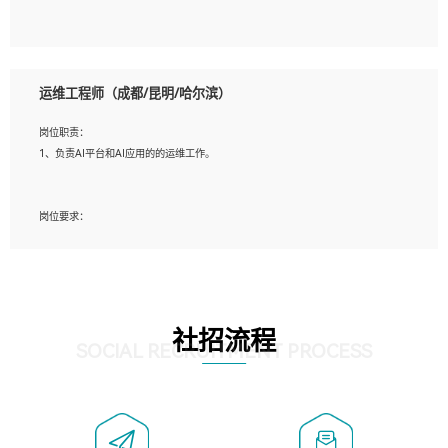
5、必须有实际的生产环境系统维护经验。
6、有中国移动安全态势系统相关项目经验优先考虑。
岗位要求：
1、精通java编程，熟悉vue和jsp编程；
运维工程师（成都/昆明/哈尔滨）
2、熟悉linux命令；
3、熟练使用springmvc、springcloud、webservice等框架进行开发；
岗位职责：
4、熟练使用oracle、mysql进行开发；
1、负责AI平台和AI应用的的运维工作。
5、熟悉流程开发如使用activiti；
6、计算机相关专业本科以上学历，3年以上开发工作经验。
岗位要求：
1、计算机相关专业，大专以上学历，2年以上开发运维工作经验；
2、必须具备的能力：有丰富的运维开发和K8S运维经验；熟悉K8S、Git、docker等
相关工具使用；熟练掌握Linux环境下的Shell语言 ；工作责任感强、具有良好的沟
通能力、服务意识；
3、掌握Linux环境下的Python编程语言；
社招流程
4、掌握DevOps思想、方法和流程。Jenkins工具使用；
SOCIAL RECRUITMENT PROCESS
5、掌握常见中间件配置与优化，如mysql、nginx等；
6、掌握服务器的维护，熟悉linux系统的常用操作；
7、掌握和第三方系统API接口的维护操作，和安全漏洞扫描的修复工作。