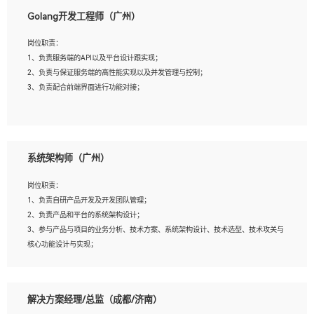
1、本科以上相关专业毕业，拥有三年以上相关数据工作经验经验。
Golang开发工程师（广州）
2、熟悉PostgreSQL、redis、MongoDB、ElasticSearch等开源数据库运维管理，拥
有开发经验优先。
岗位职责：
3、熟悉Oracle、MySQL、SQLServer中一种或多种优先。
1、负责服务端的API以及平台设计跟实现；
4、熟悉Hadoop、HBASE、Spark等大数据平台优先。
2、负责与保证服务端的高性能实现以及并发管理与控制；
5、熟悉linux或任意一种unix操作系统，如有较强操作系统侧工作经验者优先。
3、负责配合前端界面进行功能对接；
6、具备丰富的项目实施经验，较强的自我学习能力。
7、责任心强，为人友好，沟通能力强，具有良好的团队意识。
岗位要求：
1、本科及以上学历，计算机相关专业；
系统架构师（广州）
2、1年以上Golang开发工作经验，能独立完成相应项目开发；
3、基础扎实、熟悉数据结构与算法，熟悉多线程、多进程、IO复用等并发编程思维
岗位职责：
与实现，熟悉常用开源框架及设计模式；
1、负责自研产品开发及开发团队管理；
4、熟悉Golang、连接池、消息队列等组件使用、熟悉后端开发、测试、调试流程跟
2、负责产品和平台的系统架构设计；
工具使用；
3、参与产品与项目的业务分析、技术方案、系统架构设计、技术选型、技术攻关与
5、对技术有激情，喜欢钻研，能快速接受和掌握新技术，学习能力和工作责任心
核心功能设计与实现；
强，良好的沟通表达能力和团队协作能力。
4、根据业务及技术发展，做前瞻性的技术分析、研究及应用；
5、根据业务架构设计与业务需求，上接业务设计下接系统设计，编写系统概要设
计，指导技术骨干进行系统详细设计。
解决方案经理/总监（成都/济南）